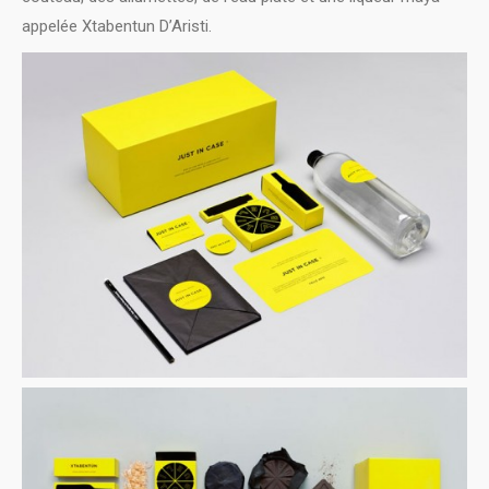
appelée Xtabentun D’Aristi.