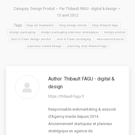
Category:
Design Produit
Par
Thibault FAGU - digital & design
15 avril 2012
Tags:
blog ad inspiration
blog design trendy
blog thibault fagu
design packaging
design packaging planneur strategique
design produit
Just in Case design produit
Just in Case packaging
menosunocerouno
planneur créatif design
planning strat thibault fagu
Author:
Thibault FAGU - digital &
design
https://thibault-fagu.fr
Responsable webmarketing & associé
d'Agency Inside depuis 2014.
Anciennement startupeur et planneur
stratégique en agence de