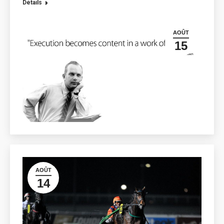
Détails
AOÛT
15
AOÛT
14