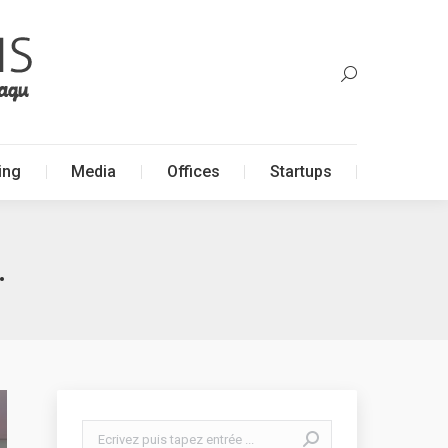
ing
Media
Offices
Startups
ing
Media
Offices
Startups
…
Search: