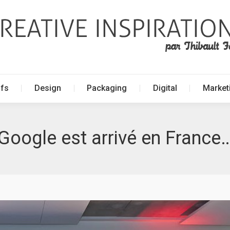
ffs
Design
Packaging
Digital
Market
ffs
Design
Packaging
Digital
Market
Google est arrivé en France