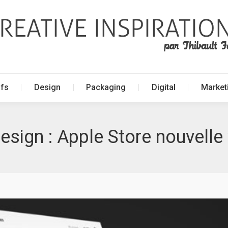
ffs
Design
Packaging
Digital
Market
ffs
Design
Packaging
Digital
Market
sign : Apple Store nouvelle 