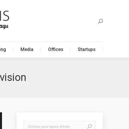
ing
Media
Offices
Startups
ing
Media
Offices
Startups
vision
Search: