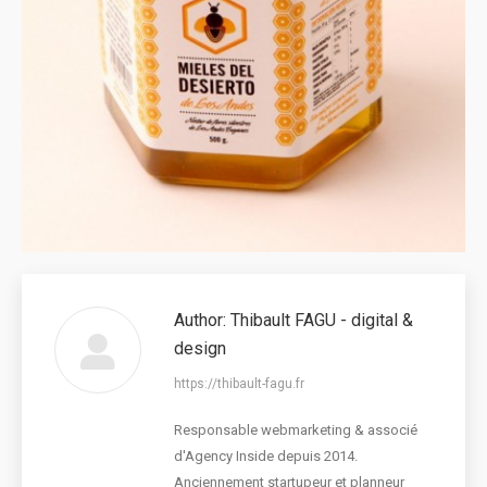
th
fa
Author:
Thibault FAGU - digital &
design
https://thibault-fagu.fr
Responsable webmarketing & associé
d'Agency Inside depuis 2014.
Anciennement startupeur et planneur