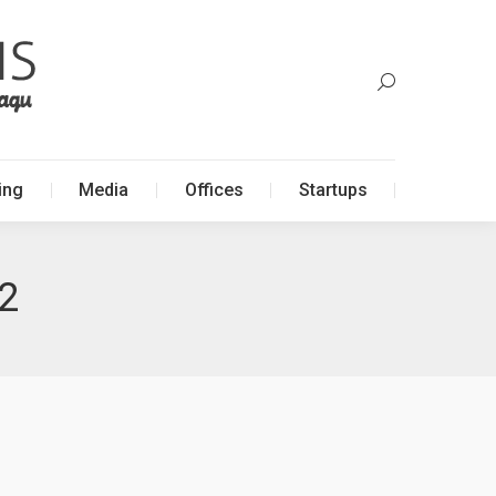
ing
Media
Offices
Startups
ing
Media
Offices
Startups
12