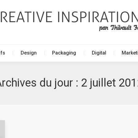
ffs
Design
Packaging
Digital
Market
ffs
Design
Packaging
Digital
Market
rchives du jour :
2 juillet 20