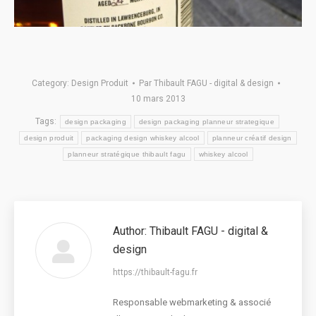
Category:
Design Produit
Par
Thibault FAGU - digital & design
10 mars 2013
Tags:
design packaging
design packaging planneur strategique
design produit
packaging design whiskey alcool
planneur créatif design
planneur stratégique thibault fagu
whiskey alcool
Author:
Thibault FAGU - digital &
design
https://thibault-fagu.fr
Responsable webmarketing & associé