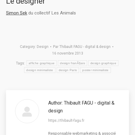
Le designer
Simon Sek
du collectif Les Animals
Category:
Design
Par
Thibault FAGU - digital & design
16 novembre 2013
Tags:
affiche graphique
design franÃ§ais
design graphique
design minimaliste
design Paris
poster minimaliste
Author:
Thibault FAGU - digital &
design
https://thibault-fagu.fr
Responsable webmarketing & associé