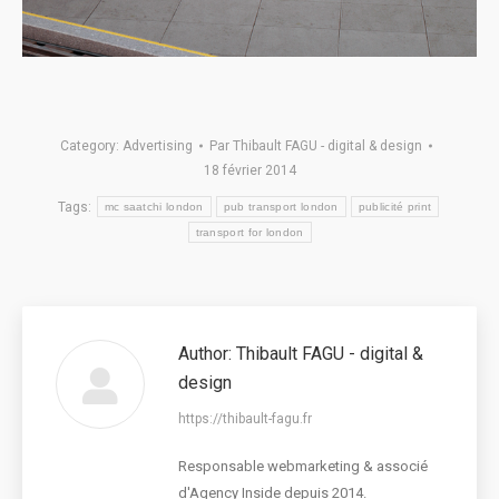
Category:
Advertising
Par
Thibault FAGU - digital & design
18 février 2014
Tags:
mc saatchi london
pub transport london
publicité print
transport for london
Author:
Thibault FAGU - digital &
design
https://thibault-fagu.fr
Responsable webmarketing & associé
d'Agency Inside depuis 2014.