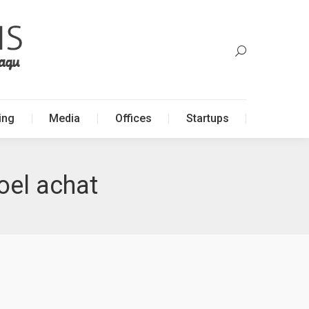
ing
Media
Offices
Startups
ing
Media
Offices
Startups
oel achat