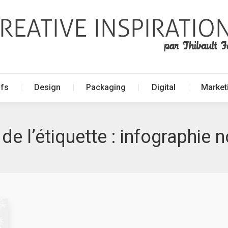
ffs
Design
Packaging
Digital
Market
ffs
Design
Packaging
Digital
Market
de l’étiquette :
infographie n