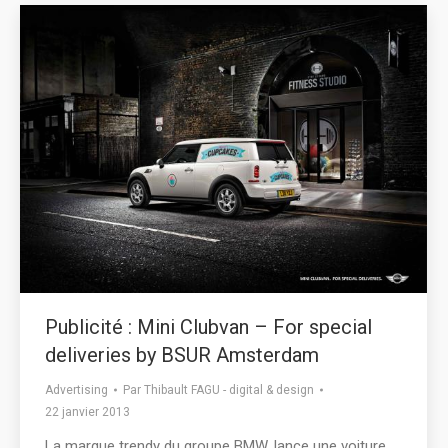
Publicité : Mini Clubvan – For special
deliveries by BSUR Amsterdam
Advertising
Par
Thibault FAGU - digital & design
22 janvier 2013
La marque trendy du groupe BMW, lance une voiture