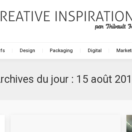
ffs
Design
Packaging
Digital
Market
ffs
Design
Packaging
Digital
Market
rchives du jour :
15 août 20