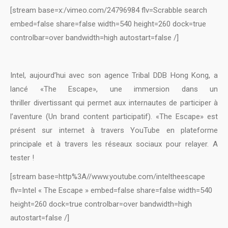
[stream base=x:/vimeo.com/24796984 flv=Scrabble search
embed=false share=false width=540 height=260 dock=true
controlbar=over bandwidth=high autostart=false /]
Intel, aujourd’hui avec son agence Tribal DDB Hong Kong, a
lancé «The Escape», une immersion dans un
thriller divertissant qui permet aux internautes de participer à
l’aventure (Un brand content participatif). «The Escape» est
présent sur internet à travers YouTube en plateforme
principale et à travers les réseaux sociaux pour relayer. A
tester !
[stream base=http%3A//www.youtube.com/inteltheescape
flv=Intel « The Escape » embed=false share=false width=540
height=260 dock=true controlbar=over bandwidth=high
autostart=false /]