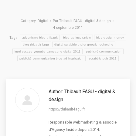
Category:
Digital
Par
Thibault FAGU - digital & design
4 septembre 2011
Tags:
advertising blog thibault
blog ad inspiration
blog design trendy
blog thibault fagu
digital scrabble projet google recherche
intel escape youtube campagne digital 2011
publicité communication
publicité communication blog ad inspiration
scrabble pub 2011
Author:
Thibault FAGU - digital &
design
https://thibault-fagu.fr
Responsable webmarketing & associé
d'Agency Inside depuis 2014.