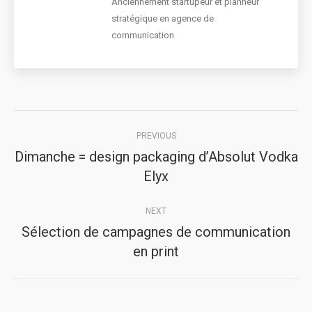
Anciennement startupeur et planneur
stratégique en agence de
communication
Post
PREVIOUS
navigation
Dimanche = design packaging d’Absolut Vodka
Previous
Elyx
post:
NEXT
Sélection de campagnes de communication
Next
en print
post: