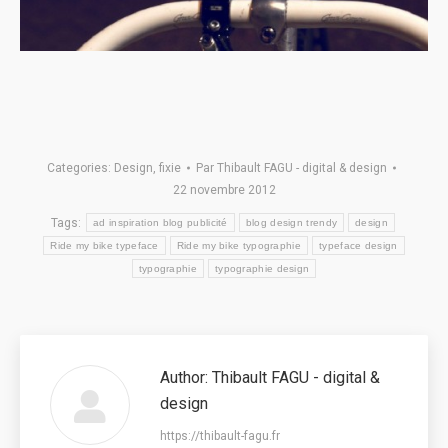
Categories:
Design
,
fixie
Par
Thibault FAGU - digital & design
22 novembre 2012
Tags:
ad inspiration blog publicité
blog design trendy
design
Ride my bike typeface
Ride my bike typographie
typeface design
typographie
typographie design
Author:
Thibault FAGU - digital &
design
https://thibault-fagu.fr