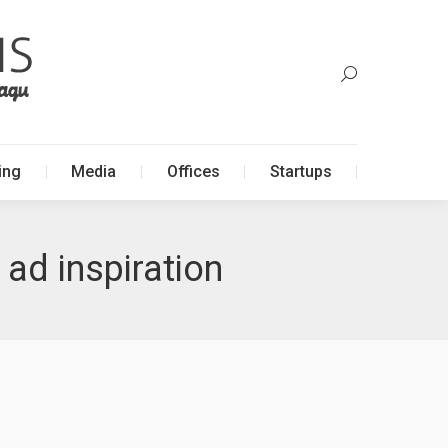
ing
Media
Offices
Startups
ing
Media
Offices
Startups
 ad inspiration