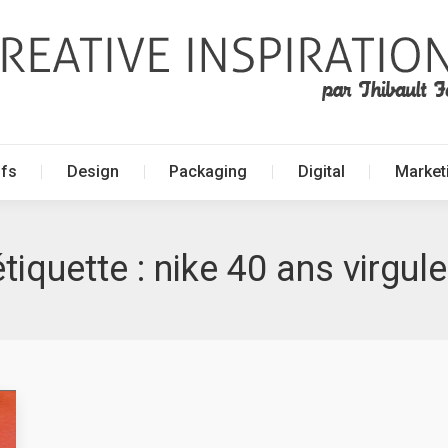
ffs
Design
Packaging
Digital
Market
ffs
Design
Packaging
Digital
Market
étiquette :
nike 40 ans virgule