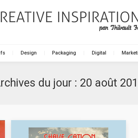
ffs
Design
Packaging
Digital
Market
ffs
Design
Packaging
Digital
Market
rchives du jour :
20 août 20