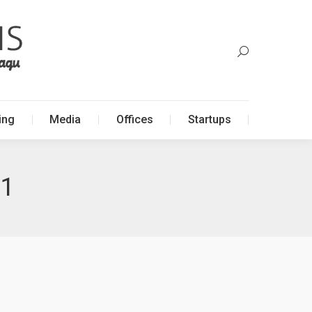
ing
Media
Offices
Startups
ing
Media
Offices
Startups
11