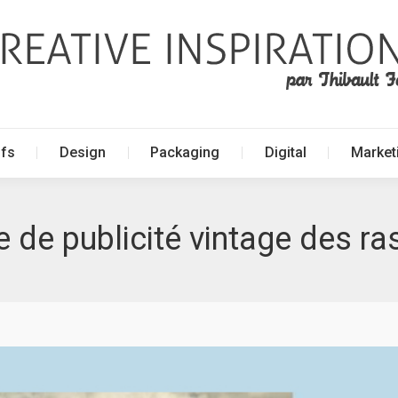
ffs
Design
Packaging
Digital
Market
ffs
Design
Packaging
Digital
Market
de publicité vintage des ras