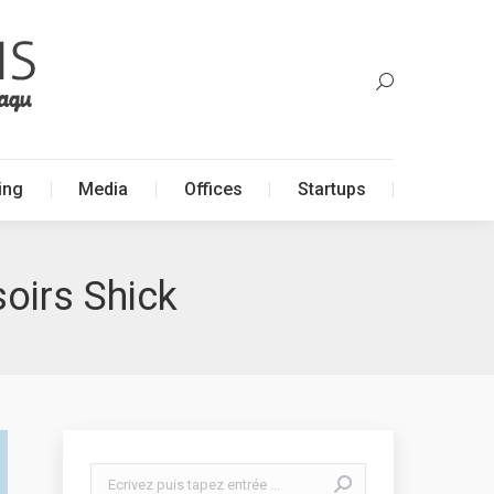
ing
Media
Offices
Startups
ing
Media
Offices
Startups
oirs Shick
Search: