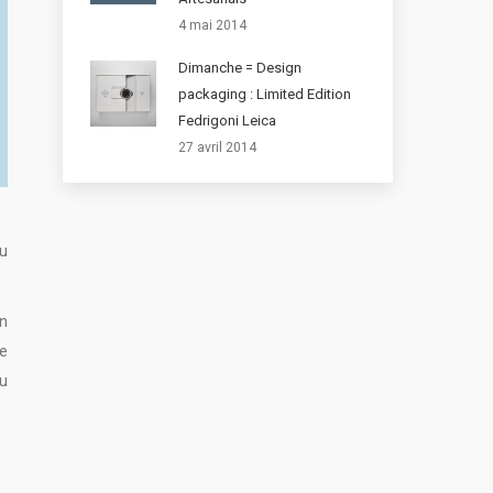
4 mai 2014
Dimanche = Design
packaging : Limited Edition
Fedrigoni Leica
27 avril 2014
u
n
e
u