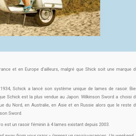
ance et en Europe d’ailleurs, malgré que Shick soit une marque d
1934, Schick a lancé son système unique de lames de rasoir. Bie
que Schick est la plus vendue au Japon. Wilkinson Sword a choisi d
e du Nord, en Australie, en Asie et en Russie alors que le reste d
nson Sword.
ro est un rasoir féminin à 4 lames existant depuis 2003.
d away from your razor » (prenez un rasoir-vacances. Un weekend