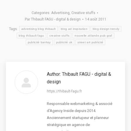
Categories:
Advertising
,
Creative stuffs
Par
Thibault FAGU - digital & design
14 août 2011
Tags:
advertising blog thibault
blog ad inspiration
blog design trendy
blog thibault fagu
creative stuffs
nouvelle zélande pub graf
publicité banksy
publicité uk
street art publicité
Author:
Thibault FAGU - digital &
design
https://thibault-fagu.fr
Responsable webmarketing & associé
d'Agency Inside depuis 2014.
Anciennement startupeur et planneur
stratégique en agence de