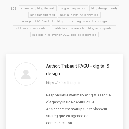
Tags:
advertising blog thibault
blog ad inspiration
blog design trendy
blog thibault fagu
nike publicité ad inspiration
nike publicité foot locker blog
planning strat thibault fagu
publicité communication
publicité communication blog ad inspiration
publicité nike sydney 2011 blog ad inspiration
Author:
Thibault FAGU - digital &
design
https://thibault-fagu.fr
Responsable webmarketing & associé
d'Agency Inside depuis 2014.
Anciennement startupeur et planneur
stratégique en agence de
communication