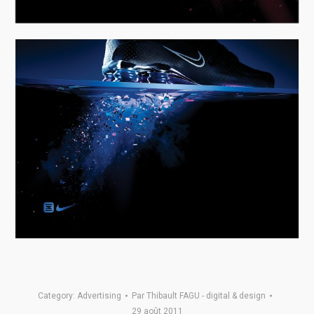
Category:
Advertising
Par
Thibault FAGU - digital & design
29 août 2011