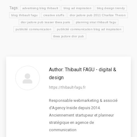
Tags:
advertising blog thibault
blog ad inspiration
blog design trendy
blog thibault fagu
creative stuffs
dior jadore pub 2011 Charlize Theron
dior jadore pub teaser tbwa paris
planning strat thibault fagu
publicité communication
publicité communication blog ad inspiration
tbwa jadore dior pub
Author:
Thibault FAGU - digital &
design
https://thibault-fagu.fr
Responsable webmarketing & associé
d'Agency Inside depuis 2014.
Anciennement startupeur et planneur
stratégique en agence de
communication