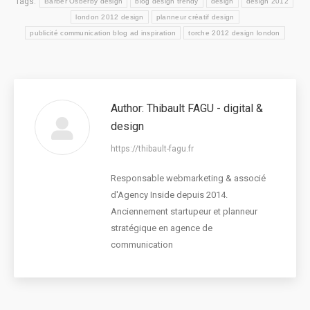
Tags:
Barber Osberby design
blog design trendy
design
design 2012
london 2012 design
planneur créatif design
publicité communication blog ad inspiration
torche 2012 design london
Author:
Thibault FAGU - digital &
design
https://thibault-fagu.fr
Responsable webmarketing & associé
d'Agency Inside depuis 2014.
Anciennement startupeur et planneur
stratégique en agence de
communication