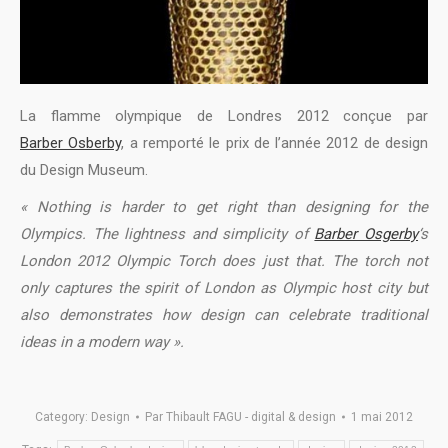
La flamme olympique de Londres 2012 conçue par
Barber Osberby
, a remporté le prix de l’année 2012 de design
du Design Museum.
« Nothing is harder to get right than designing for the
Olympics. The lightness and simplicity of
Barber Osgerby
‘s
London 2012 Olympic Torch does just that. The torch not
only captures the spirit of London as Olympic host city but
also demonstrates how design can celebrate traditional
ideas in a modern way ».
Category:
Design
Par
Thibault FAGU - digital & design
1 mai 2012