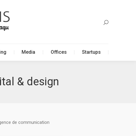
ing
Media
Offices
Startups
ing
Media
Offices
Startups
ital & design
 agence de communication