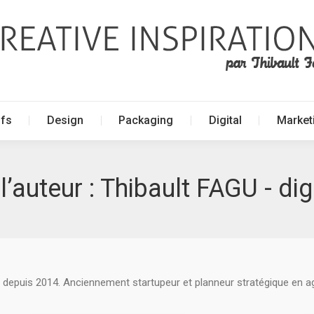
ffs
Design
Packaging
Digital
Market
ffs
Design
Packaging
Digital
Market
l’auteur :
Thibault FAGU - dig
 depuis 2014. Anciennement startupeur et planneur stratégique en