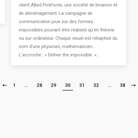
client Allied Pickfords, une société de livraison et
de déménagement. La campagne de
communication joue sur des formes
impossibles pouvant être réalisée qu’en théorie
ou sur ordinateur. Chaque visuel est rebaptisé du
nom d’une physicien, mathématicien…
L’accroche : « Deliver the impossible. »…
1
…
28
29
30
31
32
…
38
016 - Tous droits réservés Thibault Fagu - Creative Inspirations