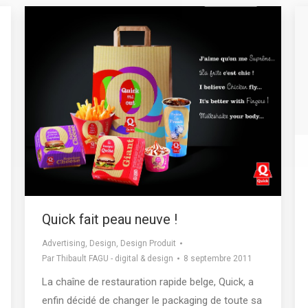
Quick fait peau neuve !
Advertising
,
Design
,
Design Produit
Par
Thibault FAGU - digital & design
8 septembre 2011
La chaîne de restauration rapide belge, Quick, a
enfin décidé de changer le packaging de toute sa