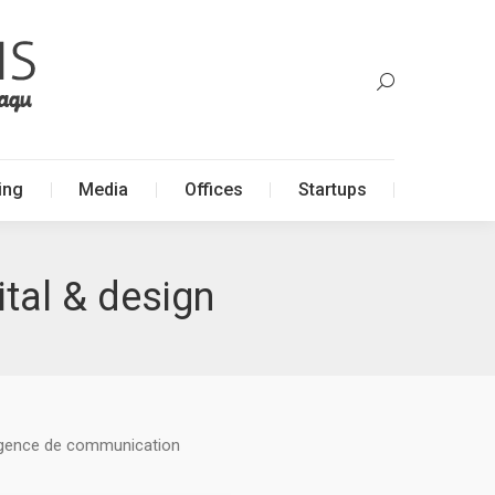
ing
Media
Offices
Startups
ing
Media
Offices
Startups
ital & design
 agence de communication