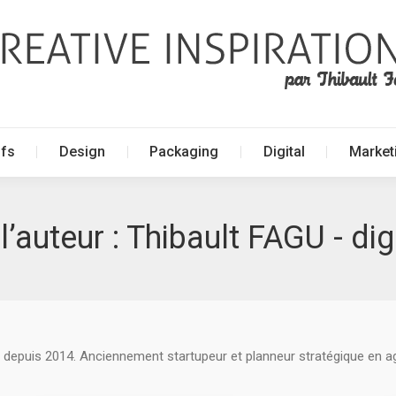
ffs
Design
Packaging
Digital
Market
ffs
Design
Packaging
Digital
Market
l’auteur :
Thibault FAGU - dig
 depuis 2014. Anciennement startupeur et planneur stratégique en