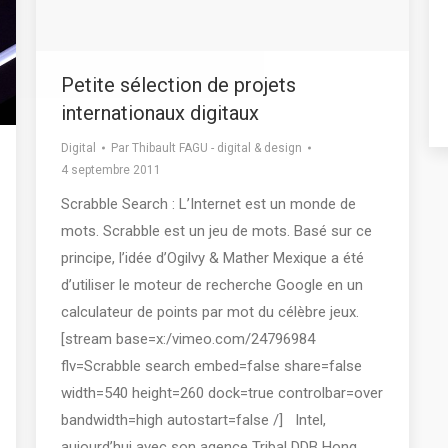
Petite sélection de projets
internationaux digitaux
Digital
Par
Thibault FAGU - digital & design
4 septembre 2011
Scrabble Search : L’Internet est un monde de
mots. Scrabble est un jeu de mots. Basé sur ce
principe, l’idée d’Ogilvy & Mather Mexique a été
d’utiliser le moteur de recherche Google en un
calculateur de points par mot du célèbre jeux.
[stream base=x:/vimeo.com/24796984
flv=Scrabble search embed=false share=false
width=540 height=260 dock=true controlbar=over
bandwidth=high autostart=false /] Intel,
aujourd’hui avec son agence Tribal DDB Hong…