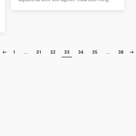
1
…
31
32
33
34
35
…
38
016 - Tous droits réservés Thibault Fagu - Creative Inspirations