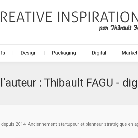
ffs
Design
Packaging
Digital
Market
ffs
Design
Packaging
Digital
Market
l’auteur :
Thibault FAGU - dig
 depuis 2014. Anciennement startupeur et planneur stratégique en