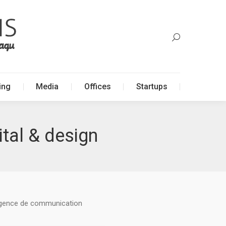
ing
Media
Offices
Startups
ing
Media
Offices
Startups
ital & design
 agence de communication