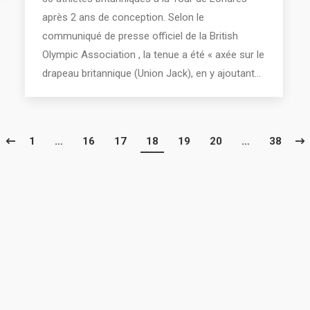
après 2 ans de conception. Selon le
communiqué de presse officiel de la British
Olympic Association , la tenue a été « axée sur le
drapeau britannique (Union Jack), en y ajoutant…
1
…
16
17
18
19
20
…
38
016 - Tous droits réservés Thibault Fagu - Creative Inspirations