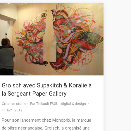
Grolsch avec Supakitch & Koralie à
la Sergeant Paper Gallery
Creative stuffs
Par
Thibault FAGU - digital & design
11 avril 2012
Pour son lancement chez Monoprix, la marque
de bière néerlandaise, Grolsch, a organisé une