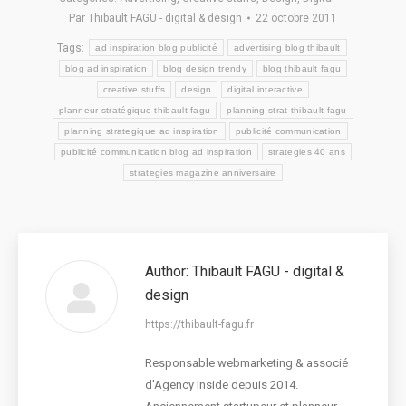
Par
Thibault FAGU - digital & design
22 octobre 2011
Tags:
ad inspiration blog publicité
advertising blog thibault
blog ad inspiration
blog design trendy
blog thibault fagu
creative stuffs
design
digital interactive
planneur stratégique thibault fagu
planning strat thibault fagu
planning strategique ad inspiration
publicité communication
publicité communication blog ad inspiration
strategies 40 ans
strategies magazine anniversaire
Author:
Thibault FAGU - digital &
design
https://thibault-fagu.fr
Responsable webmarketing & associé
d'Agency Inside depuis 2014.