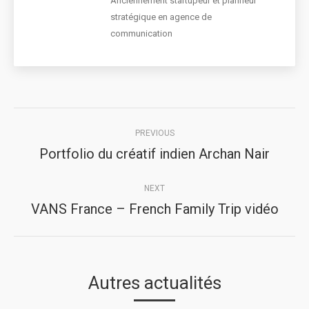
Anciennement startupeur et planneur
stratégique en agence de
communication
Post
PREVIOUS
navigation
Portfolio du créatif indien Archan Nair
Previous
post:
NEXT
VANS France – French Family Trip vidéo
Next
post:
Autres actualités