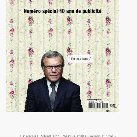
Categories:
Advertising
,
Creative stuffs
,
Design
,
Digital