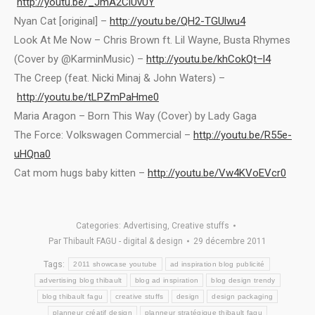
http://youtu.be/_JmA2ClUvUY
Nyan Cat [original] –
http://youtu.be/QH2-TGUlwu4
Look At Me Now – Chris Brown ft. Lil Wayne, Busta Rhymes
(Cover by @KarminMusic) –
http://youtu.be/khCokQt–l4
The Creep (feat. Nicki Minaj & John Waters) –
http://youtu.be/tLPZmPaHme0
Maria Aragon – Born This Way (Cover) by Lady Gaga
The Force: Volkswagen Commercial –
http://youtu.be/R55e-
uHQna0
Cat mom hugs baby kitten –
http://youtu.be/Vw4KVoEVcr0
Categories:
Advertising
,
Creative stuffs
Par
Thibault FAGU - digital & design
29 décembre 2011
Tags:
2011 showcase youtube
ad inspiration blog publicité
advertising blog thibault
blog ad inspiration
blog design trendy
blog thibault fagu
creative stuffs
design
design packaging
planneur créatif design
planneur stratégique thibault fagu