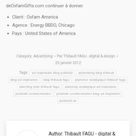
deOxfamGifts.com continuer à donner.
Client : Oxfam America
Agence : Energy BBDO, Chicago
Pays : United States of America
Category:
Advertising
Par
Thibault FAGU - digital & design
25 janvier 2012
Tags:
ad inspiration blog publicité
advertising blog thibault
blog ad inspiration
blog thibault fagu
planneur stratégique thibault fagu
planning strat thibault fagu
planning strategique ad inspiration
publicité communication
publicité communication blog ad inspiration
publicité uk
Author:
Thibault FAGU - digital &