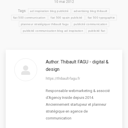
10 mai 2012
Tags:
ad inspiration blog publicité
advertising blog thibault
fiat 500 communication
fiat 500 spain publicité
fiat 500 typogaphie
planneur stratégique thibault fagu
publicité communication
publicité communication blog ad inspiration
publicité fiat
Author:
Thibault FAGU - digital &
design
https://thibault-fagu.fr
Responsable webmarketing & associé
d'Agency Inside depuis 2014.
Anciennement startupeur et planneur
stratégique en agence de
communication