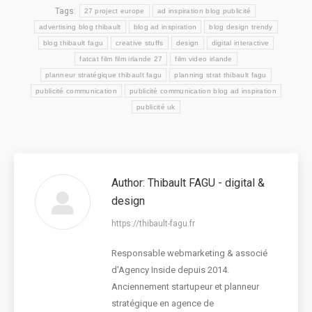
Tags:
27 project europe
ad inspiration blog publicité
advertising blog thibault
blog ad inspiration
blog design trendy
blog thibault fagu
creative stuffs
design
digital interactive
fatcat film film irlande 27
film video irlande
planneur stratégique thibault fagu
planning strat thibault fagu
publicité communication
publicité communication blog ad inspiration
publicité uk
Author:
Thibault FAGU - digital &
design
https://thibault-fagu.fr
Responsable webmarketing & associé
d'Agency Inside depuis 2014.
Anciennement startupeur et planneur
stratégique en agence de