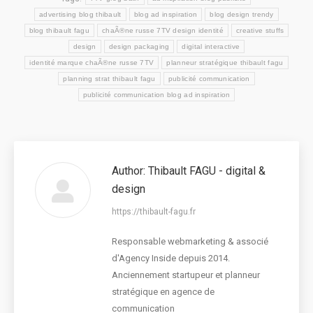
advertising blog thibault
blog ad inspiration
blog design trendy
blog thibault fagu
chaÃ®ne russe 7TV design identité
creative stuffs
design
design packaging
digital interactive
identité marque chaÃ®ne russe 7TV
planneur stratégique thibault fagu
planning strat thibault fagu
publicité communication
publicité communication blog ad inspiration
Author:
Thibault FAGU - digital &
design
https://thibault-fagu.fr
Responsable webmarketing & associé
d'Agency Inside depuis 2014.
Anciennement startupeur et planneur
stratégique en agence de
communication