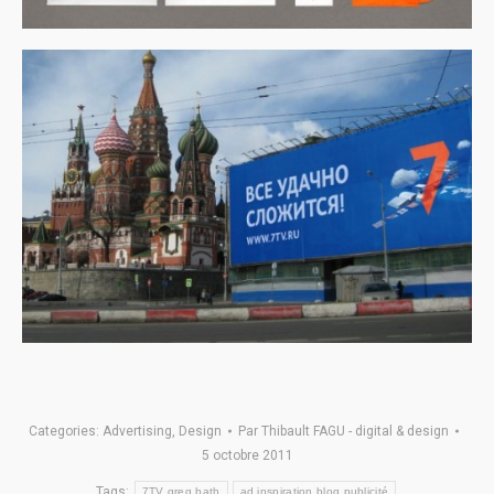
Categories:
Advertising
,
Design
Par
Thibault FAGU - digital & design
5 octobre 2011
Tags:
7TV greg bath
ad inspiration blog publicité