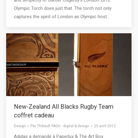
and simplicity of Barber Osgerby‘s London 2012
Olympic Torch does just that. The torch not only
captures the spirit of London as Olympic host…
New-Zealand All Blacks Rugby Team
coffret cadeau
Design
Par
Thibault FAGU - digital & design
25 avril 2012
Adidas a demandé à Paperlux & The Art Box