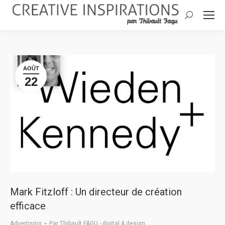
Search:
AOÛT
22
Mark Fitzloff : Un directeur de création
efficace
Advertising
Par
Thibault FAGU - digital & design