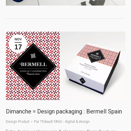
NOV
17
Dimanche = Design packaging : Bermell Spain
Design Produit
Par
Thibault FAGU - digital & design