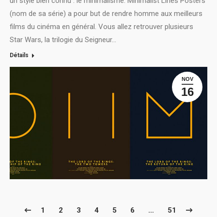
un style bien connu : le minimalisme. Minimalist Lines Posters
(nom de sa série) a pour but de rendre homme aux meilleurs
films du cinéma en général. Vous allez retrouver plusieurs
Star Wars, la trilogie du Seigneur…
Détails
NOV
16
1
2
3
4
5
6
…
51