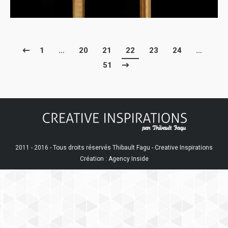
1
…
20
21
22
23
24
…
51
2011 - 2016 - Tous droits réservés Thibault Fagu - Creative Inspirations
Création : Agency Inside