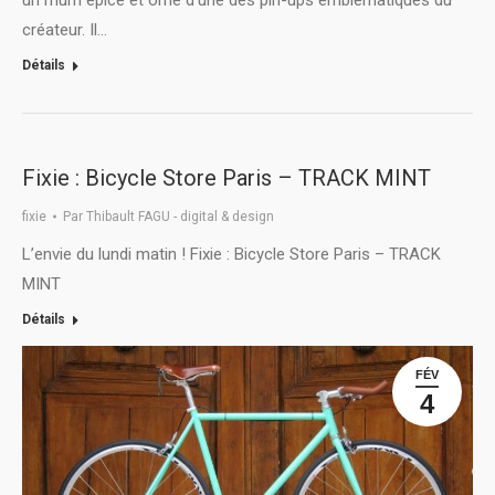
un rhum épicé et orne d’une des pin-ups emblématiques du
créateur. Il…
Détails
Fixie : Bicycle Store Paris – TRACK MINT
fixie
Par
Thibault FAGU - digital & design
L’envie du lundi matin ! Fixie : Bicycle Store Paris – TRACK
MINT
Détails
FÉV
4