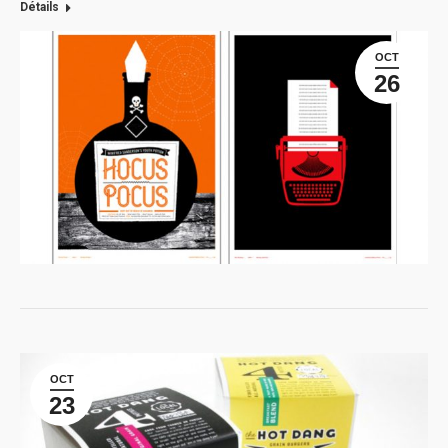
Détails
OCT
26
OCT
23