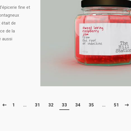
’épicerie fine et
 montagneux
 était de
ce de la
é aussi
1
…
31
32
33
34
35
…
51