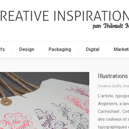
ffs
Design
Packaging
Digital
Market
ffs
Design
Packaging
Digital
Market
Illustration
Creative stuffs
,
Des
L’artiste, typogr
Angleterre, a la
Carmichael . Cet
des cadeaux et 
typographiques e