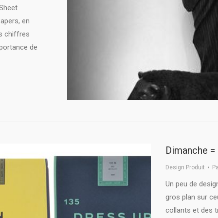
 Sheet
Papers, en
s chiffres
importance de
Dimanche = 
Design Produit
P
Un peu de desig
gros plan sur ce
collants et des 