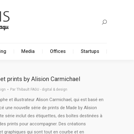
ing
Media
Offices
Startups
ing
Media
Offices
Startups
s et prints by Alision Carmichael
ign
Par
Thibault FAGU - digital & design
aphe et illustrateur Alison Carmichael, qui est basé en
ncé une nouvelle série de prints de Made by Alision
te série inclut des étiquettes, des boîtes destinées à
des prints pour accompagner. Des créations
t graphiques qui sont tout en courbe et en