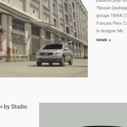
publicité pour 
“Nissan Qashqai, 
groupe TBWA (TBW
français Pleix. C
le designer Mc…
Détails
 » by Studio