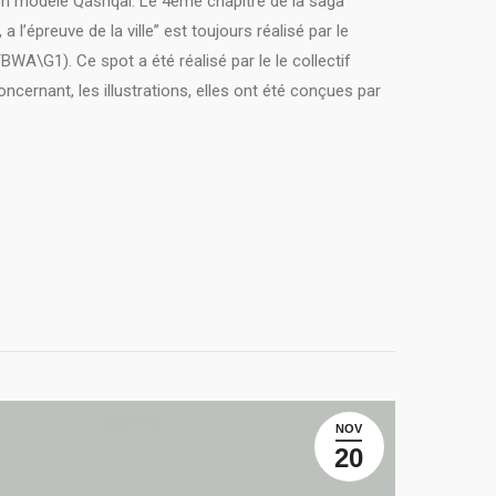
son modèle Qashqai. Le 4ème chapitre de la saga
a l’épreuve de la ville” est toujours réalisé par le
A\G1). Ce spot a été réalisé par le le collectif
oncernant, les illustrations, elles ont été conçues par
NOV
20