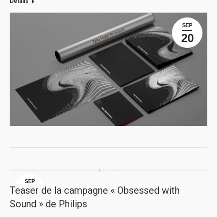
Détails
SEP
20
SEP
Teaser de la campagne « Obsessed with
20
Sound » de Philips