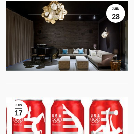
JUIN
28
JUIN
17