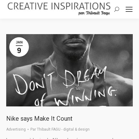
Search:
JAN
9
Nike says Make It Count
Advertising
Par
Thibault FAGU - digital & design