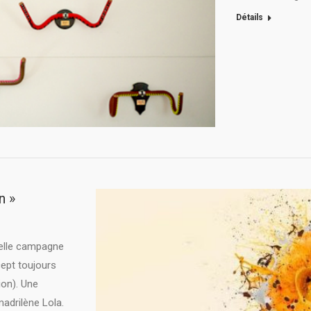
Détails
n »
elle campagne
cept toujours
ion). Une
adrilène Lola.