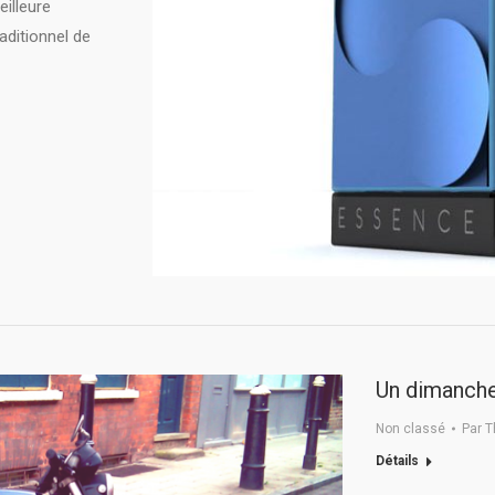
eilleure
raditionnel de
Un dimanche
Non classé
Par
T
Détails