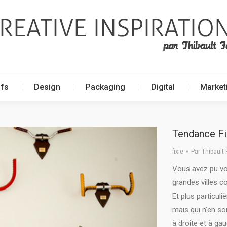
ffs
Design
Packaging
Digital
Market
ffs
Design
Packaging
Digital
Market
Tendance Fix
fixie
Par
Thibault 
Vous avez pu vo
grandes villes c
Et plus particul
mais qui n’en so
à droite et à ga