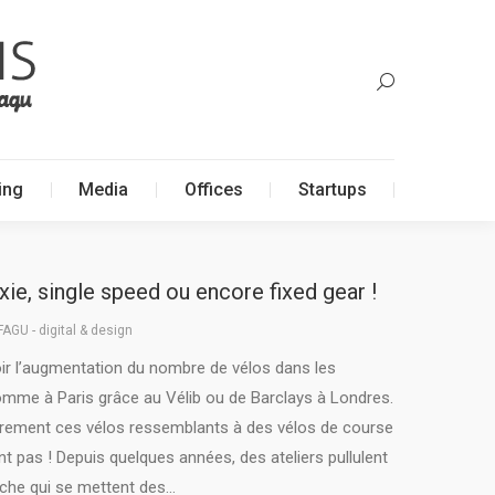
ing
Media
Offices
Startups
ing
Media
Offices
Startups
ie, single speed ou encore fixed gear !
FAGU - digital & design
ir l’augmentation du nombre de vélos dans les
omme à Paris grâce au Vélib ou de Barclays à Londres.
ièrement ces vélos ressemblants à des vélos de course
nt pas ! Depuis quelques années, des ateliers pullulent
uche qui se mettent des…