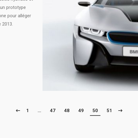
 un prototype
ne pour alléger
e 2013.
1
…
47
48
49
50
51