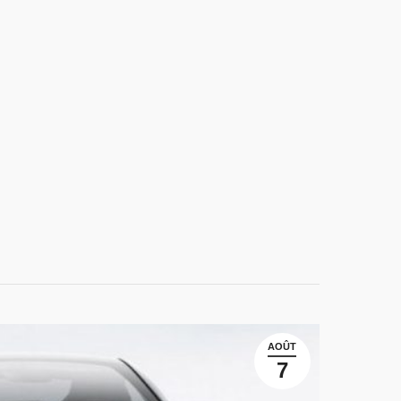
AOÛT
7